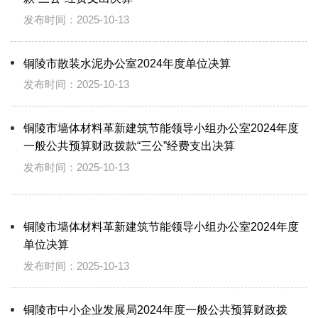
2025-10-13
铜陵市散装水泥办公室2024年度单位决算
2025-10-13
铜陵市墙体材料革新建筑节能领导小组办公室2024年度
一般公共预算财政拨款“三公”经费支出决算
2025-10-13
铜陵市墙体材料革新建筑节能领导小组办公室2024年度
单位决算
2025-10-13
铜陵市中小企业发展局2024年度一般公共预算财政拨