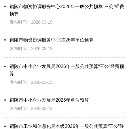
铜陵市物资协调服务中心2026年一般公共预算“三公”经费
预算
2026-03-19
铜陵市物资协调服务中心2026年单位预算
2026-03-19
铜陵市中小企业发展局2026年一般公共预算“三公”经费预
算
2026-03-19
铜陵市中小企业发展局2026年单位预算
2026-03-19
铜陵市工业和信息化局本级2026年一般公共预算“三公”经