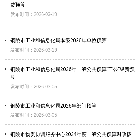
费预算
2026-03-19
铜陵市工业和信息化局本级2026年单位预算
2026-03-19
铜陵市工业和信息化局2026年一般公共预算“三公”经费预
算
2026-03-05
铜陵市工业和信息化局2026年部门预算
2026-03-05
铜陵市物资协调服务中心2024年度一般公共预算财政拨